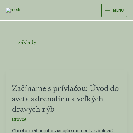
Preskočiť
MAIN
MENU
na
MENU
obsah
základy
Začíname
s
Začíname s prívlačou: Úvod do
prívlačou:
Úvod
sveta adrenalínu a veľkých
do
dravých rýb
sveta
adrenalínu
Dravce
a
Chcete zažiť najintenzívnejšie momenty rybolovu?