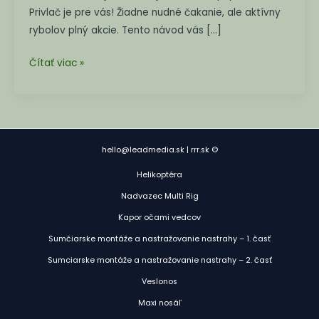
veľkých
Privlač je pre vás! Žiadne nudné čakanie, ale aktívny
dravých
rybolov plný akcie. Tento návod vás […]
rýb
Čítať viac »
hello@leadmedia.sk | rrr.sk ©
Helikoptéra
Nadvazec Multi Rig
Kapor očami vedcov
Sumčiarske montáže a nastražovanie nastrahy – 1. časť
Sumciarske montáže a nastražovanie nastrahy – 2. časť
Veslonos
Maxi nosáľ