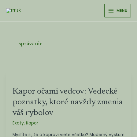
Preskočiť
MAIN
MENU
na
MENU
obsah
správanie
Kapor
očami
Kapor očami vedcov: Vedecké
vedcov:
Vedecké
poznatky, ktoré navždy zmenia
poznatky,
váš rybolov
ktoré
navždy
Exoty
,
Kapor
zmenia
Myslíte si, že o kaprovi viete všetko? Moderný výskum