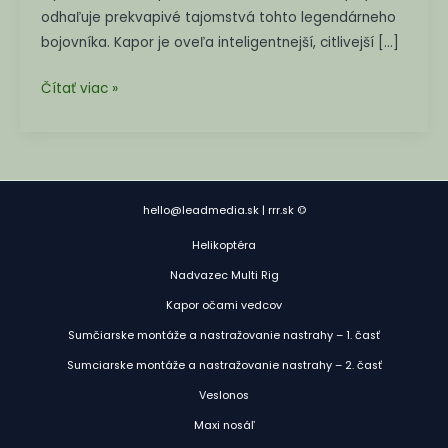
váš
odhaľuje prekvapivé tajomstvá tohto legendárneho
rybolov
bojovníka. Kapor je oveľa inteligentnejší, citlivejší […]
Čítať viac »
hello@leadmedia.sk | rrr.sk ©
Helikoptéra
Nadvazec Multi Rig
Kapor očami vedcov
Sumčiarske montáže a nastražovanie nastrahy – 1. časť
Sumciarske montáže a nastražovanie nastrahy – 2. časť
Veslonos
Maxi nosáľ