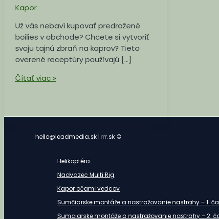
Kapor
Už vás nebaví kupovať predražené
boilies v obchode? Chcete si vytvoriť
svoju tajnú zbraň na kaprov? Tieto
overené receptúry používajú […]
Čítať viac »
hello@leadmedia.sk | rrr.sk ©
Helikoptéra
Nadvazec Multi Rig
Kapor očami vedcov
Sumčiarske montáže a nastražovanie nastrahy – 1. ča
Sumciarske montáže a nastražovanie nastrahy – 2. č